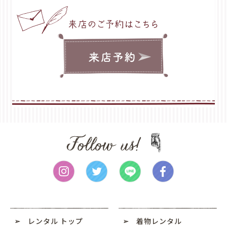
a
t
i
o
n
レンタル トップ
着物レンタル