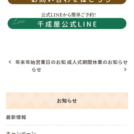
年末年始営業日のお知
成人式期間休業のお知らせ
P
らせ
o
s
t
n
お知らせ
a
v
最新情報
i
g
キャンペーン
a