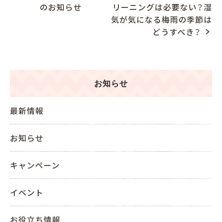
のお知らせ
リーニングは必要ない？湿
o
気が気になる梅雨の季節は
s
どうすべき？
t
n
a
v
お知らせ
i
g
最新情報
a
t
お知らせ
i
o
n
キャンペーン
イベント
お役立ち情報