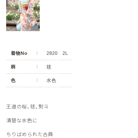
着物No
2820 2L
柄
毬
色
水色
王道の桜、毬、熨斗
清楚な水色に
ちりばめられた古典