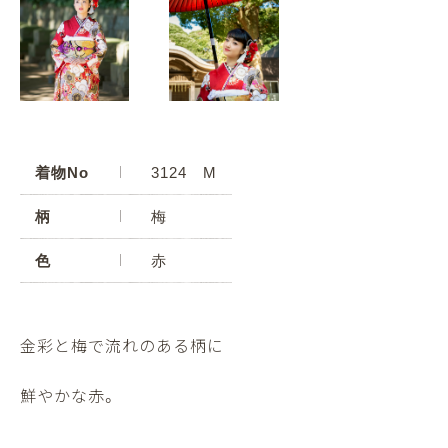
着物No
3124 M
柄
梅
色
赤
金彩と梅で流れのある柄に
鮮やかな赤。